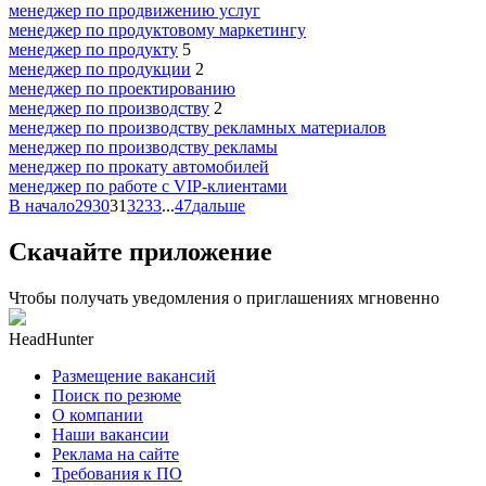
менеджер по продвижению услуг
менеджер по продуктовому маркетингу
менеджер по продукту
5
менеджер по продукции
2
менеджер по проектированию
менеджер по производству
2
менеджер по производству рекламных материалов
менеджер по производству рекламы
менеджер по прокату автомобилей
менеджер по работе с VIP-клиентами
В начало
29
30
31
32
33
...
47
дальше
Скачайте приложение
Чтобы получать уведомления о приглашениях мгновенно
HeadHunter
Размещение вакансий
Поиск по резюме
О компании
Наши вакансии
Реклама на сайте
Требования к ПО