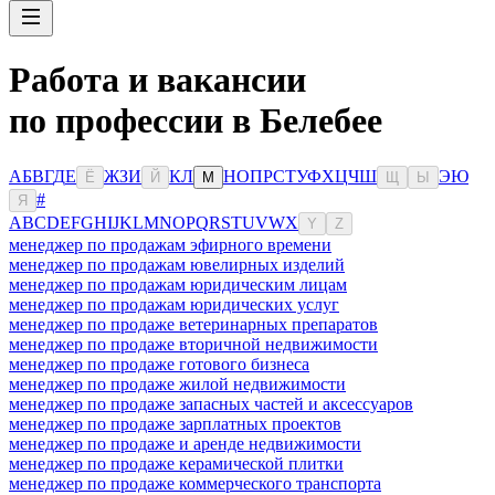
Работа и вакансии
по профессии в Белебее
А
Б
В
Г
Д
Е
Ж
З
И
К
Л
Н
О
П
Р
С
Т
У
Ф
Х
Ц
Ч
Ш
Э
Ю
Ё
Й
М
Щ
Ы
#
Я
A
B
C
D
E
F
G
H
I
J
K
L
M
N
O
P
Q
R
S
T
U
V
W
X
Y
Z
менеджер по продажам эфирного времени
менеджер по продажам ювелирных изделий
менеджер по продажам юридическим лицам
менеджер по продажам юридических услуг
менеджер по продаже ветеринарных препаратов
менеджер по продаже вторичной недвижимости
менеджер по продаже готового бизнеса
менеджер по продаже жилой недвижимости
менеджер по продаже запасных частей и аксессуаров
менеджер по продаже зарплатных проектов
менеджер по продаже и аренде недвижимости
менеджер по продаже керамической плитки
менеджер по продаже коммерческого транспорта