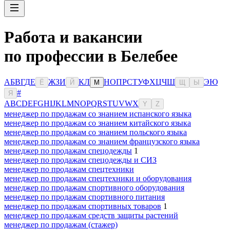
Работа и вакансии
по профессии в Белебее
А
Б
В
Г
Д
Е
Ж
З
И
К
Л
Н
О
П
Р
С
Т
У
Ф
Х
Ц
Ч
Ш
Э
Ю
Ё
Й
М
Щ
Ы
#
Я
A
B
C
D
E
F
G
H
I
J
K
L
M
N
O
P
Q
R
S
T
U
V
W
X
Y
Z
менеджер по продажам со знанием испанского языка
менеджер по продажам со знанием китайского языка
менеджер по продажам со знанием польского языка
менеджер по продажам со знанием французского языка
менеджер по продажам спецодежды
1
менеджер по продажам спецодежды и СИЗ
менеджер по продажам спецтехники
менеджер по продажам спецтехники и оборудования
менеджер по продажам спортивного оборудования
менеджер по продажам спортивного питания
менеджер по продажам спортивных товаров
1
менеджер по продажам средств защиты растений
менеджер по продажам (стажер)