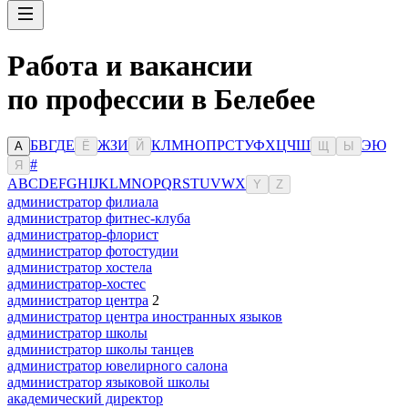
Работа и вакансии
по профессии в Белебее
Б
В
Г
Д
Е
Ж
З
И
К
Л
М
Н
О
П
Р
С
Т
У
Ф
Х
Ц
Ч
Ш
Э
Ю
А
Ё
Й
Щ
Ы
#
Я
A
B
C
D
E
F
G
H
I
J
K
L
M
N
O
P
Q
R
S
T
U
V
W
X
Y
Z
администратор филиала
администратор фитнес-клуба
администратор-флорист
администратор фотостудии
администратор хостела
администратор-хостес
администратор центра
2
администратор центра иностранных языков
администратор школы
администратор школы танцев
администратор ювелирного салона
администратор языковой школы
академический директор