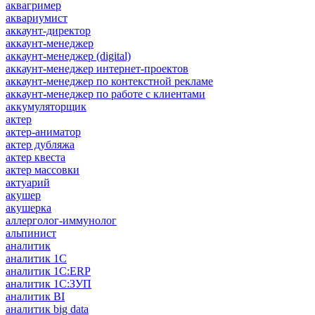
аквагример
аквариумист
аккаунт-директор
аккаунт-менеджер
аккаунт-менеджер (digital)
аккаунт-менеджер интернет-проектов
аккаунт-менеджер по контекстной рекламе
аккаунт-менеджер по работе с клиентами
аккумуляторщик
актер
актер-аниматор
актер дубляжа
актер квеста
актер массовки
актуарий
акушер
акушерка
аллерголог-иммунолог
альпинист
аналитик
аналитик 1C
аналитик 1С:ERP
аналитик 1С:ЗУП
аналитик BI
аналитик big data