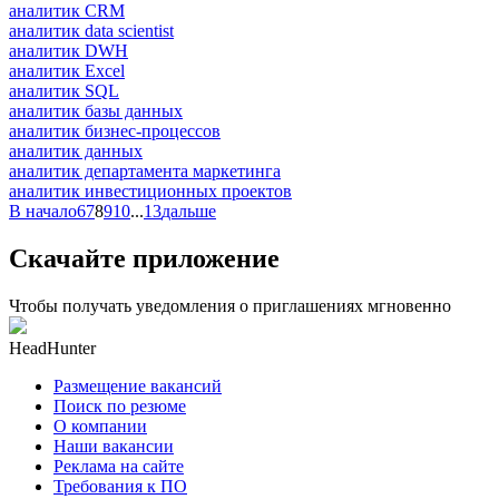
аналитик CRM
аналитик data scientist
аналитик DWH
аналитик Excel
аналитик SQL
аналитик базы данных
аналитик бизнес-процессов
аналитик данных
аналитик департамента маркетинга
аналитик инвестиционных проектов
В начало
6
7
8
9
10
...
13
дальше
Скачайте приложение
Чтобы получать уведомления о приглашениях мгновенно
HeadHunter
Размещение вакансий
Поиск по резюме
О компании
Наши вакансии
Реклама на сайте
Требования к ПО