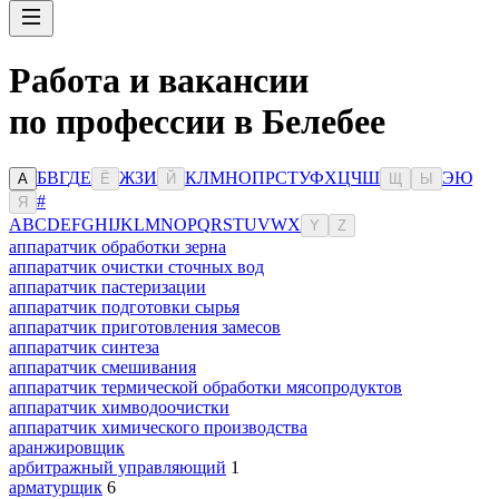
Работа и вакансии
по профессии в Белебее
Б
В
Г
Д
Е
Ж
З
И
К
Л
М
Н
О
П
Р
С
Т
У
Ф
Х
Ц
Ч
Ш
Э
Ю
А
Ё
Й
Щ
Ы
#
Я
A
B
C
D
E
F
G
H
I
J
K
L
M
N
O
P
Q
R
S
T
U
V
W
X
Y
Z
аппаратчик обработки зерна
аппаратчик очистки сточных вод
аппаратчик пастеризации
аппаратчик подготовки сырья
аппаратчик приготовления замесов
аппаратчик синтеза
аппаратчик смешивания
аппаратчик термической обработки мясопродуктов
аппаратчик химводоочистки
аппаратчик химического производства
аранжировщик
арбитражный управляющий
1
арматурщик
6