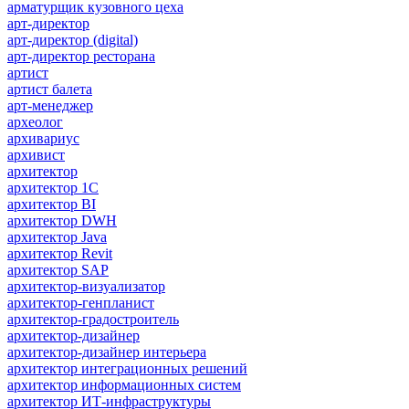
арматурщик кузовного цеха
арт-директор
арт-директор (digital)
арт-директор ресторана
артист
артист балета
арт-менеджер
археолог
архивариус
архивист
архитектор
архитектор 1С
архитектор BI
архитектор DWH
архитектор Java
архитектор Revit
архитектор SAP
архитектор-визуализатор
архитектор-генпланист
архитектор-градостроитель
архитектор-дизайнер
архитектор-дизайнер интерьера
архитектор интеграционных решений
архитектор информационных систем
архитектор ИТ-инфраструктуры