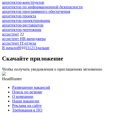
архитектор-конструктор
архитектор по информационной безопасности
архитектор программного обеспечения
архитектор проекта
архитектор-проектировщик
архитектор-реставратор
архитектор-чертежник
ассистент
22
ассистент HR-менеджера
ассистент IT-отдела
В начало
8
9
10
11
12
13
дальше
Скачайте приложение
Чтобы получать уведомления о приглашениях мгновенно
HeadHunter
Размещение вакансий
Поиск по резюме
О компании
Наши вакансии
Реклама на сайте
Требования к ПО