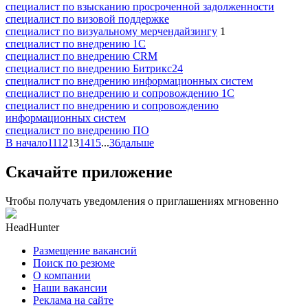
специалист по взысканию просроченной задолженности
специалист по визовой поддержке
специалист по визуальному мерчендайзингу
1
специалист по внедрению 1С
специалист по внедрению CRM
специалист по внедрению Битрикс24
специалист по внедрению информационных систем
специалист по внедрению и сопровождению 1С
специалист по внедрению и сопровождению
информационных систем
специалист по внедрению ПО
В начало
11
12
13
14
15
...
36
дальше
Скачайте приложение
Чтобы получать уведомления о приглашениях мгновенно
HeadHunter
Размещение вакансий
Поиск по резюме
О компании
Наши вакансии
Реклама на сайте