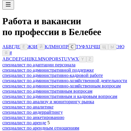
Работа и вакансии
по профессии в Белебее
А
Б
В
Г
Д
Е
Ж
З
И
К
Л
М
Н
О
П
Р
Т
У
Ф
Х
Ц
Ч
Ш
Э
Ю
Ё
Й
С
Щ
Ы
#
Я
A
B
C
D
E
F
G
H
I
J
K
L
M
N
O
P
Q
R
S
T
U
V
W
X
Y
Z
специалист по адаптации персонала
специалист по административной поддержке
специалист по административно-кадровой работе
специалист по административно-хозяйственной деятельности
специалист по административно-хозяйственным вопросам
специалист по административным вопросам
специалист по административным и кадровым вопросам
специалист по анализу и мониторингу рынка
специалист по аналитике
специалист по андеррайтингу
специалист по анкетированию
специалист по аренде
5
специалист по арендным отношениям