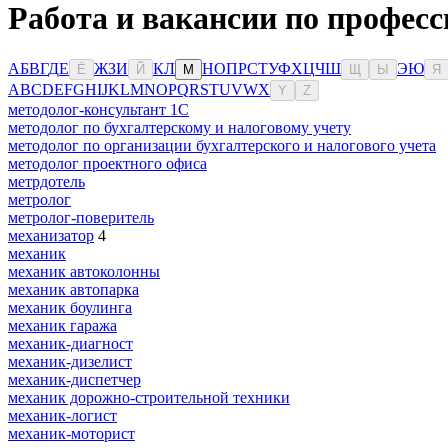
Работа и вакансии по професс
А
Б
В
Г
Д
Е
Ж
З
И
К
Л
Н
О
П
Р
С
Т
У
Ф
Х
Ц
Ч
Ш
Э
Ю
Ё
Й
М
Щ
Ы
Я
A
B
C
D
E
F
G
H
I
J
K
L
M
N
O
P
Q
R
S
T
U
V
W
X
Y
Z
методолог-консультант 1С
методолог по бухгалтерскому и налоговому учету
методолог по организации бухгалтерского и налогового учета
методолог проектного офиса
метрдотель
метролог
метролог-поверитель
механизатор
4
механик
механик автоколонны
механик автопарка
механик боулинга
механик гаража
механик-диагност
механик-дизелист
механик-диспетчер
механик дорожно-строительной техники
механик-логист
механик-моторист