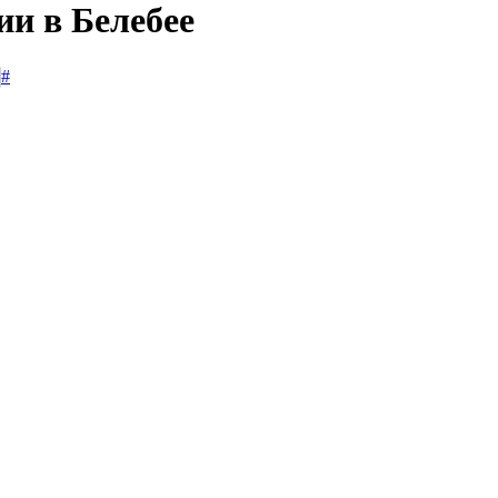
ии в Белебее
#