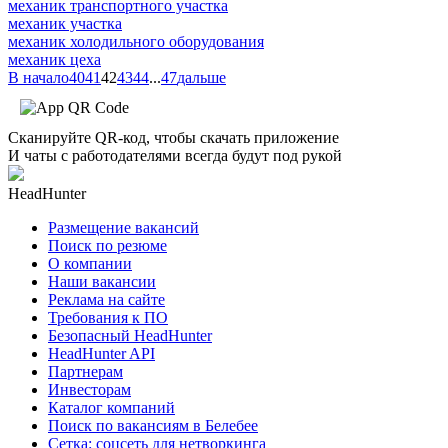
механик транспортного участка
механик участка
механик холодильного оборудования
механик цеха
В начало
40
41
42
43
44
...
47
дальше
Сканируйте QR-код, чтобы скачать приложение
И чаты с работодателями всегда будут под рукой
HeadHunter
Размещение вакансий
Поиск по резюме
О компании
Наши вакансии
Реклама на сайте
Требования к ПО
Безопасный HeadHunter
HeadHunter API
Партнерам
Инвесторам
Каталог компаний
Поиск по вакансиям в Белебее
Сетка: соцсеть для нетворкинга