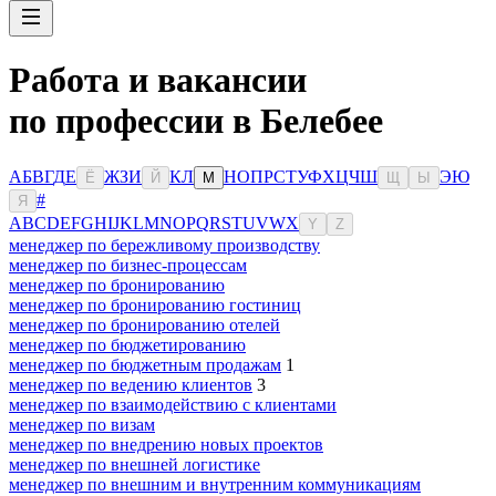
Работа и вакансии
по профессии в Белебее
А
Б
В
Г
Д
Е
Ж
З
И
К
Л
Н
О
П
Р
С
Т
У
Ф
Х
Ц
Ч
Ш
Э
Ю
Ё
Й
М
Щ
Ы
#
Я
A
B
C
D
E
F
G
H
I
J
K
L
M
N
O
P
Q
R
S
T
U
V
W
X
Y
Z
менеджер по бережливому производству
менеджер по бизнес-процессам
менеджер по бронированию
менеджер по бронированию гостиниц
менеджер по бронированию отелей
менеджер по бюджетированию
менеджер по бюджетным продажам
1
менеджер по ведению клиентов
3
менеджер по взаимодействию с клиентами
менеджер по визам
менеджер по внедрению новых проектов
менеджер по внешней логистике
менеджер по внешним и внутренним коммуникациям