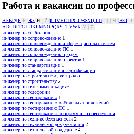
Работа и вакансии по професс
А
Б
В
Г
Д
Е
Ж
З
К
Л
М
Н
О
П
Р
С
Т
У
Ф
Х
Ц
Ч
Ш
Э
Ю
Ё
И
Й
Щ
Ы
Я
A
B
C
D
E
F
G
H
I
J
K
L
M
N
O
P
Q
R
S
T
U
V
W
X
Y
Z
инженер по снабжению
инженер по сопровождению
1
инженер по сопровождению информационных систем
инженер по сопровождению ПО
1
инженер по сопровождению продаж
инженер по сопровождению проектов
1
инженер по стандартизации
1
инженер по стандартизации и сертификации
инженер по строительному контролю
инженер по строительству
2
инженер по телекоммуникациям
инженер по телефонии
инженер по тестированию
1
инженер по тестированию мобильных приложений
инженер по тестированию ПО
1
инженер по тестированию программного обеспечения
инженер по технике безопасности
2
инженер по технической документации
2
инженер по технической поддержке
4