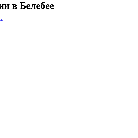
ии в Белебее
#