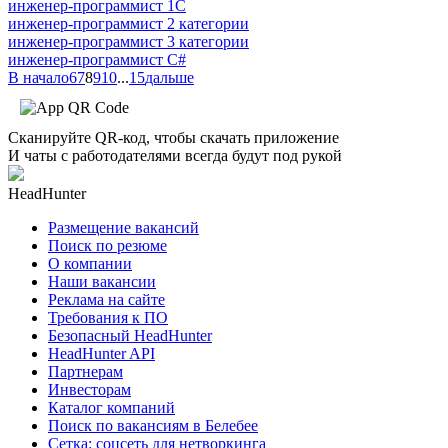
инженер-программист 1С
инженер-программист 2 категории
инженер-программист 3 категории
инженер-программист C#
В начало
6
7
8
9
10
...
15
дальше
Сканируйте QR-код, чтобы скачать приложение
И чаты с работодателями всегда будут под рукой
HeadHunter
Размещение вакансий
Поиск по резюме
О компании
Наши вакансии
Реклама на сайте
Требования к ПО
Безопасный HeadHunter
HeadHunter API
Партнерам
Инвесторам
Каталог компаний
Поиск по вакансиям в Белебее
Сетка: соцсеть для нетворкинга