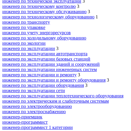
инженер по технической эксплуатации
3
инженер по техническому контролю
3
инженер по техническому обслуживанию
3
инженер по технологическому оборудованию
1
инженер по транспорту
инженер по упаковке
инженер по учету энергоресурсов
инженер по холодильному оборудованию
инженер по экологии
инженер по эксплуатации
3
инженер по эксплуатации автотранспорта
инженер по эксплуатации базовых станций
инженер по эксплуатации зданий и сооружений
инженер по эксплуатации инженерных систем
инженер по эксплуатации и ремонту
3
инженер по эксплуатации и ремонту оборудования
3
инженер по эксплуатации оборудования
3
инженер по эксплуатации сети
инженер по эксплуатации теплотехнического оборудования
инженер по электрическим и слаботочным системам
инженер по электрооборудованию
инженер по электроснабжению
инженер-приемщик
инженер-программист
инженер-программист 1 категории