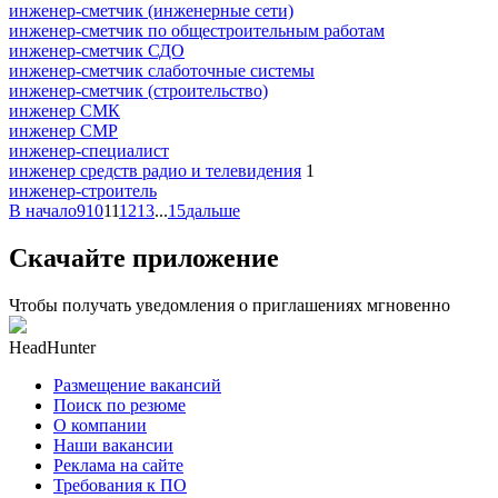
инженер-сметчик (инженерные сети)
инженер-сметчик по общестроительным работам
инженер-сметчик СДО
инженер-сметчик слаботочные системы
инженер-сметчик (строительство)
инженер СМК
инженер СМР
инженер-специалист
инженер средств радио и телевидения
1
инженер-строитель
В начало
9
10
11
12
13
...
15
дальше
Скачайте приложение
Чтобы получать уведомления о приглашениях мгновенно
HeadHunter
Размещение вакансий
Поиск по резюме
О компании
Наши вакансии
Реклама на сайте
Требования к ПО