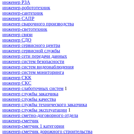
инженер РЗА
инженер-робототехник
инженер-сантехник
инженер САПР
инженер сварочного производства
инженер-светотехник
инженер связи
инженер СДО
инженер сервисного центра
инженер сервисной службы
инженер сети передачи данных
инженер систем безопасности
инженер систем видеонаблюдения
инженер систем мониторинга
инженер СКК
инженер СКС
инженер слаботочных систем
1
инженер службы заказчика
инженер службы качества
инженер службы технического заказчика
инженер службы эксплуатации
1
инженер сметно-договорного отдела
инженер-сметчик
инженер-сметчик 1 категории
инженер-сметчик дорожного строительства