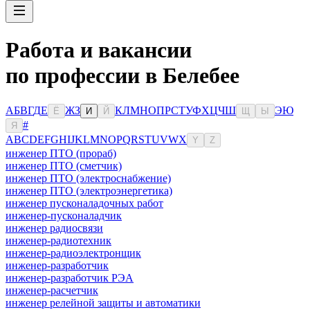
Работа и вакансии
по профессии в Белебее
А
Б
В
Г
Д
Е
Ж
З
К
Л
М
Н
О
П
Р
С
Т
У
Ф
Х
Ц
Ч
Ш
Э
Ю
Ё
И
Й
Щ
Ы
#
Я
A
B
C
D
E
F
G
H
I
J
K
L
M
N
O
P
Q
R
S
T
U
V
W
X
Y
Z
инженер ПТО (прораб)
инженер ПТО (сметчик)
инженер ПТО (электроснабжение)
инженер ПТО (электроэнергетика)
инженер пусконаладочных работ
инженер-пусконаладчик
инженер радиосвязи
инженер-радиотехник
инженер-радиоэлектронщик
инженер-разработчик
инженер-разработчик РЭА
инженер-расчетчик
инженер релейной защиты и автоматики