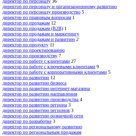
директор по персоналу
36
директор по персоналу и организационному развитию
директор по персоналу производство
5
директор по правовым вопросам
1
директор по продажам
12
директор по продажам (B2B)
1
директор по продажам и маркетингу
директор по продажам и развитию
2
директор по продукту
11
директор по проектированию
директор по производству
7
директор по работе с клиентами
27
директор по работе с ключевыми клиентами
9
директор по работе с корпоративными клиентами
5
директор по развитию
12
директор по развитию бизнеса
директор по развитию интернет-магазина
директор по развитию направления
директор по развитию производства
4
директор по развитию региона
3
директор по развитию регионов
3
директор по развитию розничной сети
директор по разработке
3
директор по региональному развитию
директор по региональным продажам