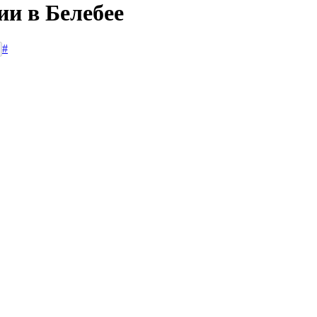
ии в Белебее
#