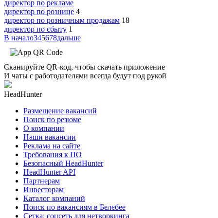
директор по рекламе
директор по рознице
4
директор по розничным продажам
18
директор по сбыту
1
В начало
3
4
5
6
7
8
дальше
Сканируйте QR-код, чтобы скачать приложение
И чаты с работодателями всегда будут под рукой
HeadHunter
Размещение вакансий
Поиск по резюме
О компании
Наши вакансии
Реклама на сайте
Требования к ПО
Безопасный HeadHunter
HeadHunter API
Партнерам
Инвесторам
Каталог компаний
Поиск по вакансиям в Белебее
Сетка: соцсеть для нетворкинга