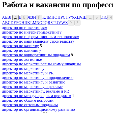
Работа и вакансии по професс
А
Б
В
Г
Е
Ж
З
И
К
Л
М
Н
О
П
Р
С
Т
У
Ф
Х
Ц
Ч
Ш
Э
Ю
Д
Ё
Й
Щ
Ы
Я
A
B
C
D
E
F
G
H
I
J
K
L
M
N
O
P
Q
R
S
T
U
V
W
X
Y
Z
директор по инвестициям
директор по интернет-маркетингу
директор по информационным технологиям
директор по капитальному строительству
директор по качеству
5
директор по клинингу
директор по корпоративным продажам
8
директор по логистике
директор по маркетинговым коммуникациям
директор по маркетингу
директор по маркетингу и PR
директор по маркетингу и продвижению
директор по маркетингу и развитию
директор по маркетингу и рекламе
директор по маркетингу, рекламе и PR
директор по международным продажам
1
директор по общим вопросам
директор по оптовым продажам
директор по организационному развитию