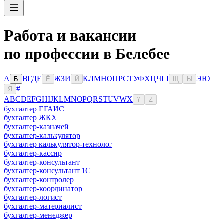
Работа и вакансии
по профессии в Белебее
А
В
Г
Д
Е
Ж
З
И
К
Л
М
Н
О
П
Р
С
Т
У
Ф
Х
Ц
Ч
Ш
Э
Ю
Б
Ё
Й
Щ
Ы
#
Я
A
B
C
D
E
F
G
H
I
J
K
L
M
N
O
P
Q
R
S
T
U
V
W
X
Y
Z
бухгалтер ЕГАИС
бухгалтер ЖКХ
бухгалтер-казначей
бухгалтер-калькулятор
бухгалтер калькулятор-технолог
бухгалтер-кассир
бухгалтер-консультант
бухгалтер-консультант 1С
бухгалтер-контролер
бухгалтер-координатор
бухгалтер-логист
бухгалтер-материалист
бухгалтер-менеджер