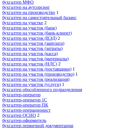
бухгалтер МФО
бухгалтер на аутсорсинг
бухгалтер на производство
1
бухгалтер на самостоятельный баланс
бухгалтер на участке
2
бухгалтер на участок (банк)
бухгалтер на участок (банк-клиент)
бухгалтер на участок (ВЭД)
2
бухгалтер на участок (зарплата)
бухгалтер на участок (затраты)
бухгалтер на участок (касса)
бухгалтер на участок (материалы)
бухгалтер на участок (НДС)
2
бухгалтер на участок (поставщики)
1
бухгалтер на участок (производство)
1
бухгалтер на участок (реализация)
бухгалтер на участок (услуги)
1
бухгалтер обособленного подразделения
бухгалтер-оператор
бухгалтер-оператор 1С
бухгалтер-оператор ПК
бухгалтер-операционист
бухгалтер ОСНО
2
бухгалтер-оформитель
бухгалтер первичной документации