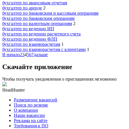
бухгалтер по авансовым отчетам
бухгалтер по аренде
2
бухгалтер по банковским и кассовым операциям
бухгалтер по банковским операциям
бухгалтер по валютным операциям
2
бухгалтер по ведению ИП
бухгалтер по ведению расчетного счета
бухгалтер по ведению ФЛП
бухгалтер по взаиморасчетам
1
бухгалтер по взаиморасчетам с клиентами
1
В начало
2
3
4
5
6
7
дальше
Скачайте приложение
Чтобы получать уведомления о приглашениях мгновенно
HeadHunter
Размещение вакансий
Поиск по резюме
О компании
Наши вакансии
Реклама на сайте
Требования к ПО