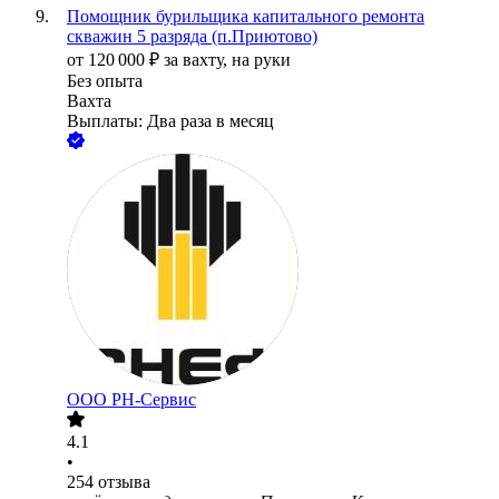
Помощник бурильщика капитального ремонта
скважин 5 разряда (п.Приютово)
от
120 000
₽
за вахту,
на руки
Без опыта
Вахта
Выплаты: Два раза в месяц
ООО РН-Сервис
4.1
•
254
отзыва