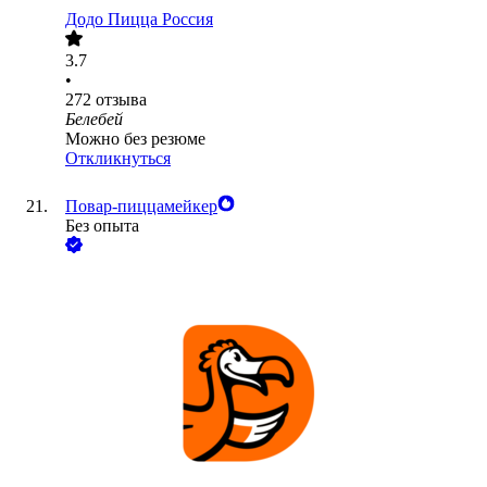
Додо Пицца Россия
3.7
•
272
отзыва
Белебей
Можно без резюме
Откликнуться
Повар-пиццамейкер
Без опыта