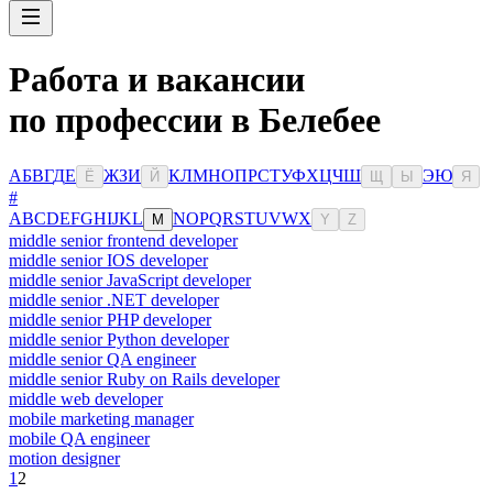
Работа и вакансии
по профессии в Белебее
А
Б
В
Г
Д
Е
Ж
З
И
К
Л
М
Н
О
П
Р
С
Т
У
Ф
Х
Ц
Ч
Ш
Э
Ю
Ё
Й
Щ
Ы
Я
#
A
B
C
D
E
F
G
H
I
J
K
L
N
O
P
Q
R
S
T
U
V
W
X
M
Y
Z
middle senior frontend developer
middle senior IOS developer
middle senior JavaScript developer
middle senior .NET developer
middle senior PHP developer
middle senior Python developer
middle senior QA engineer
middle senior Ruby on Rails developer
middle web developer
mobile marketing manager
mobile QA engineer
motion designer
1
2