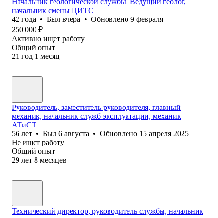
Начальник геологической службы, Ведущий геолог,
начальник смены ЦИТС
42
года
•
Был
вчера
•
Обновлено
9 февраля
250 000
₽
Активно ищет работу
Общий опыт
21
год
1
месяц
Руководитель, заместитель руководителя, главный
механик, начальник служб эксплуатации, механик
АТиСТ
56
лет
•
Был
6 августа
•
Обновлено
15 апреля 2025
Не ищет работу
Общий опыт
29
лет
8
месяцев
Технический директор, руководитель службы, начальник