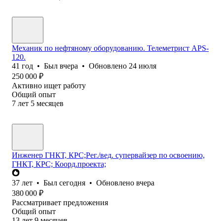
Механик по нефтяному оборудованию. Телеметрист APS-
120.
41
год
•
Был
вчера
•
Обновлено
24 июля
250 000
₽
Активно ищет работу
Общий опыт
7
лет
5
месяцев
Инженер ГНКТ, КРС;Рег./вед. супервайзер по освоению,
ГНКТ, КРС; Коорд.проекта;
37
лет
•
Был
сегодня
•
Обновлено
вчера
380 000
₽
Рассматривает предложения
Общий опыт
13
лет
9
месяцев