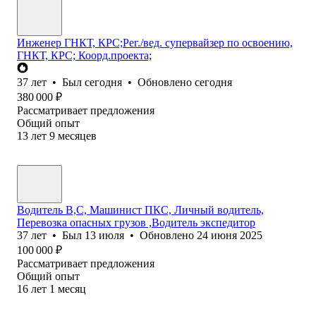
Инженер ГНКТ, КРС;Рег./вед. супервайзер по освоению,
ГНКТ, КРС; Коорд.проекта;
37
лет
•
Был
сегодня
•
Обновлено
сегодня
380 000
₽
Рассматривает предложения
Общий опыт
13
лет
9
месяцев
Водитель В,С, Машинист ПКС, Личный водитель,
Перевозка опасных грузов ,Водитель экспедитор
37
лет
•
Был
13 июля
•
Обновлено
24 июня 2025
100 000
₽
Рассматривает предложения
Общий опыт
16
лет
1
месяц