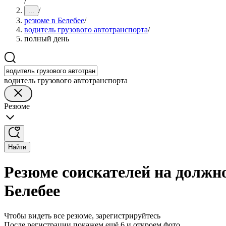
/
/
...
резюме в Белебее
/
водитель грузового автотранспорта
/
полный день
водитель грузового автотранспорта
Резюме
Найти
Резюме соискателей на должно
Белебее
Чтобы видеть все резюме, зарегистрируйтесь
После регистрации покажем ещё 6 и откроем фото