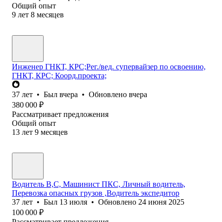
Общий опыт
9
лет
8
месяцев
Инженер ГНКТ, КРС;Рег./вед. супервайзер по освоению,
ГНКТ, КРС; Коорд.проекта;
37
лет
•
Был
вчера
•
Обновлено
вчера
380 000
₽
Рассматривает предложения
Общий опыт
13
лет
9
месяцев
Водитель В,С, Машинист ПКС, Личный водитель,
Перевозка опасных грузов ,Водитель экспедитор
37
лет
•
Был
13 июля
•
Обновлено
24 июня 2025
100 000
₽
Рассматривает предложения