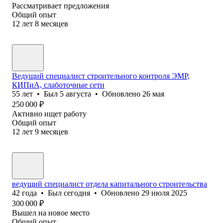
Рассматривает предложения
Общий опыт
12
лет
8
месяцев
Ведущий специалист строительного контроля ЭМР,
КИПиА, слаботочные сети
55
лет
•
Был
5 августа
•
Обновлено
26 мая
250 000
₽
Активно ищет работу
Общий опыт
12
лет
9
месяцев
ведущий специалист отдела капитального строительства
42
года
•
Был
сегодня
•
Обновлено
29 июля 2025
300 000
₽
Вышел на новое место
Общий опыт