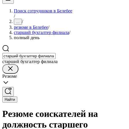
Поиск сотрудников в Белебее
/
/
...
резюме в Белебее
/
старший бухгалтер филиала
/
полный день
старший бухгалтер филиала
Резюме
Найти
Резюме соискателей на
должность старшего