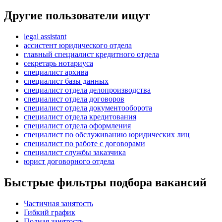
Другие пользователи ищут
legal assistant
ассистент юридического отдела
главный специалист кредитного отдела
секретарь нотариуса
специалист архива
специалист базы данных
специалист отдела делопроизводства
специалист отдела договоров
специалист отдела документооборота
специалист отдела кредитования
специалист отдела оформления
специалист по обслуживанию юридических лиц
специалист по работе с договорами
специалист службы заказчика
юрист договорного отдела
Быстрые фильтры подбора вакансий
Частичная занятость
Гибкий график
Полная занятость