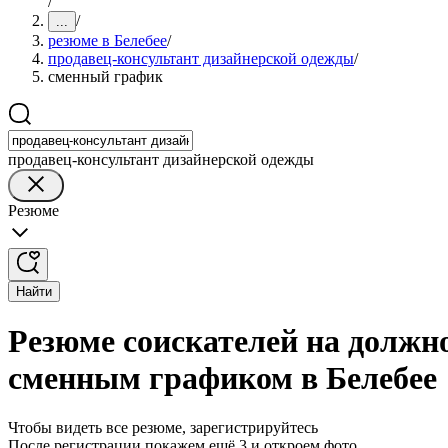
/
/
...
резюме в Белебее
/
продавец-консультант дизайнерской одежды
/
сменный график
продавец-консультант дизайнерской одежды
Резюме
Найти
Резюме соискателей на должн
сменным графиком в Белебее
Чтобы видеть все резюме, зарегистрируйтесь
После регистрации покажем ещё 3 и откроем фото