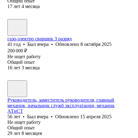
Общий опыт
17
лет
4
месяца
газо-электро сварщик 3 разряд
41
год
•
Был
вчера
•
Обновлено
8 октября 2025
200 000
₽
Не ищет работу
Общий опыт
16
лет
3
месяца
Руководитель, заместитель руководителя, главный
механик, начальник служб эксплуатации, механик
АТиСТ
56
лет
•
Был
вчера
•
Обновлено
15 апреля 2025
Не ищет работу
Общий опыт
29
лет
8
месяцев