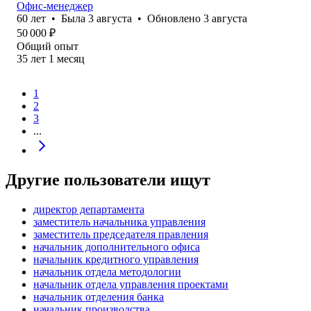
Офис-менеджер
60
лет
•
Была
3 августа
•
Обновлено
3 августа
50 000
₽
Общий опыт
35
лет
1
месяц
1
2
3
...
Другие пользователи ищут
директор департамента
заместитель начальника управления
заместитель председателя правления
начальник дополнительного офиса
начальник кредитного управления
начальник отдела методологии
начальник отдела управления проектами
начальник отделения банка
начальник производства