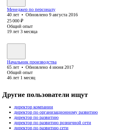
Менеджер по персоналу
40
лет
•
Обновлено
9 августа 2016
25 000
₽
Общий опыт
19
лет
3
месяца
Начальник производства
65
лет
•
Обновлено
4 июня 2017
Общий опыт
46
лет
1
месяц
Другие пользователи ищут
директор компании
директор по организационному развитию
директор по развитию
директор по развитию розничной сети
директор по развитию сети