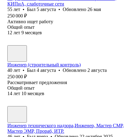
КИПиА, слаботочные сети
55
лет
•
Был
5 августа
•
Обновлено
26 мая
250 000
₽
Активно ищет работу
Общий опыт
12
лет
9
месяцев
Инженер (строительный контроль)
40
лет
•
Был
4 августа
•
Обновлено
2 августа
250 000
₽
Рассматривает предложения
Общий опыт
14
лет
10
месяцев
Инженер технического надзора,Инженер, Мастер СМР,
Мастер ЭМР, Прораб, ИТР.
46
лет
•
Был
вчера
•
Обновлено
22 октября 2025