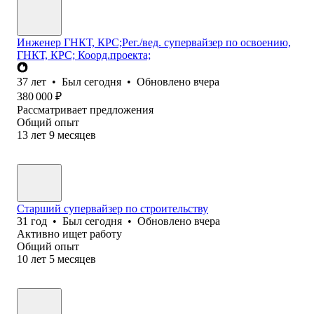
Инженер ГНКТ, КРС;Рег./вед. супервайзер по освоению,
ГНКТ, КРС; Коорд.проекта;
37
лет
•
Был
сегодня
•
Обновлено
вчера
380 000
₽
Рассматривает предложения
Общий опыт
13
лет
9
месяцев
Старший супервайзер по строительству
31
год
•
Был
сегодня
•
Обновлено
вчера
Активно ищет работу
Общий опыт
10
лет
5
месяцев