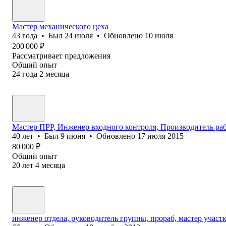
Мастер механического цеха
43
года
•
Был
24 июля
•
Обновлено
10 июля
200 000
₽
Рассматривает предложения
Общий опыт
24
года
2
месяца
Мастер ПРР, Инженер входного контроля, Производитель ра
40
лет
•
Был
9 июня
•
Обновлено
17 июля 2015
80 000
₽
Общий опыт
20
лет
4
месяца
инженер отдела, руководитель группы, прораб, мастер участ