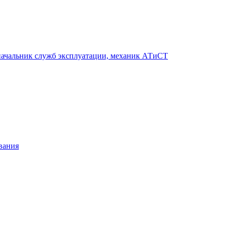
 начальник служб эксплуатации, механик АТиСТ
вания