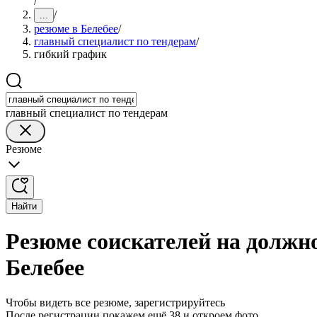
/
/
...
резюме в Белебее
/
главный специалист по тендерам
/
гибкий график
главный специалист по тендерам
Резюме
Найти
Резюме соискателей на должно
Белебее
Чтобы видеть все резюме, зарегистрируйтесь
После регистрации покажем ещё 38 и откроем фото