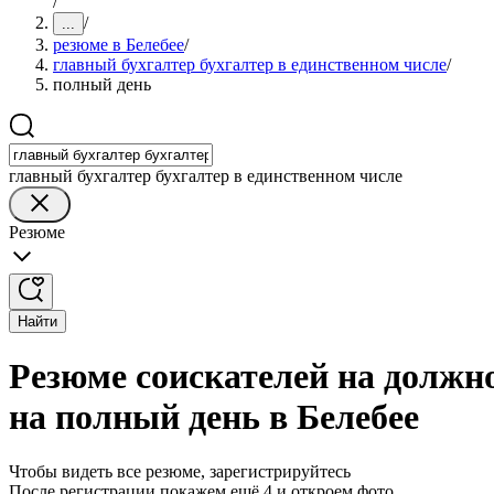
/
/
...
резюме в Белебее
/
главный бухгалтер бухгалтер в единственном числе
/
полный день
главный бухгалтер бухгалтер в единственном числе
Резюме
Найти
Резюме соискателей на должно
на полный день в Белебее
Чтобы видеть все резюме, зарегистрируйтесь
После регистрации покажем ещё 4 и откроем фото