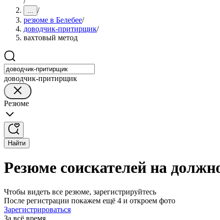
/
/
...
резюме в Белебее
/
доводчик-притирщик
/
вахтовый метод
доводчик-притирщик
Резюме
Найти
Резюме соискателей на должн
Чтобы видеть все резюме, зарегистрируйтесь
После регистрации покажем ещё 4 и откроем фото
Зарегистрироваться
За всё время