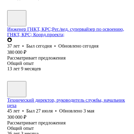
Инженер ГНКТ, КРС;Рег./вед. супервайзер по освоению,
ГНКТ, КРС; Коорд.проекта;
37
лет
•
Был
сегодня
•
Обновлено
сегодня
380 000
₽
Рассматривает предложения
Общий опыт
13
лет
9
месяцев
Технический директор, руководитель службы, начальник
цеха
45
лет
•
Был
27 июля
•
Обновлено
3 мая
300 000
₽
Рассматривает предложения
Общий опыт
26
лет
3
месяца