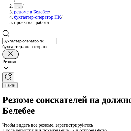
/
/
...
резюме в Белебее
/
бухгалтер-оператор ПК
/
проектная работа
бухгалтер-оператор пк
Резюме
Найти
Резюме соискателей на должн
Белебее
Чтобы видеть все резюме, зарегистрируйтесь
После регистрации покажем ещё 12 и откроем фото