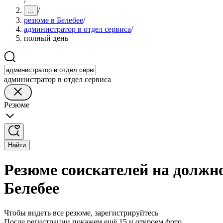
/
/
...
резюме в Белебее
/
администратор в отдел сервиса
/
полный день
администратор в отдел сервиса
Резюме
Найти
Резюме соискателей на должно
Белебее
Чтобы видеть все резюме, зарегистрируйтесь
После регистрации покажем ещё 15 и откроем фото