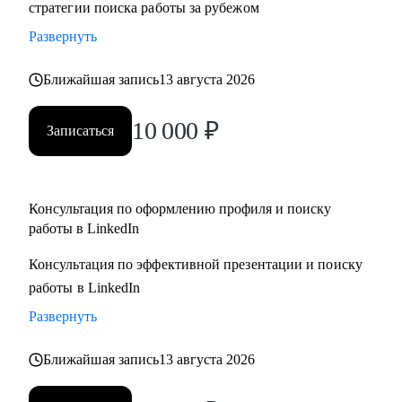
стратегии поиска работы за рубежом
адаптация резюме под конкретную позицию, принципы
Развернуть
работы с джоб бордами, понимание уровня зарплат.
• Поддержу на всех этапах поиска работы и переговоров с
Ближайшая запись
13 августа 2026
компанией (включая обсуждение зарплаты).
10 000
₽
Записаться
Кому могу помочь:
• Всем специалистам в сфере ИТ и маркетинга, кто хочет
строить карьеру за рубежом
• Руководителям и тем, кто хочет дорасти до
Консультация по оформлению профиля и поиску
работы в LinkedIn
управленческих позиций
Консультация по эффективной презентации и поиску
работы в LinkedIn
Развернуть
Ближайшая запись
13 августа 2026