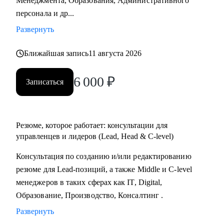
Менеджмента, Образования, Административного
Практикум, QA Guru) и высшего образования (Сколтех).
персонала и др...
• Регулярно прохожу обучение на коротких курсах, чтобы
Развернуть
глубже разбираться в профессиях, по которым
консультирую.
Ближайшая запись
11 августа 2026
Как я работаю:
6 000
₽
Записаться
• разрабатываю индивидуальную стратегию под каждого
клиента,
• помогаю выделиться на рынке труда и укрепить личный
бренд,
Резюме, которое работает: консультации для
• рассказываю про эффективный нетворкинг и
управленцев и лидеров (Lead, Head & C-level)
нетривиальные лайфхаки по поиску работы,
Консультация по созданию и/или редактированию
• приношу инсайты из рынка труда и новости внутри
резюме для Lead-позиций, а также Middle и C-level
крупных компаний.
менеджеров в таких сферах как IT, Digital,
Образование, Производство, Консалтинг .
Развернуть