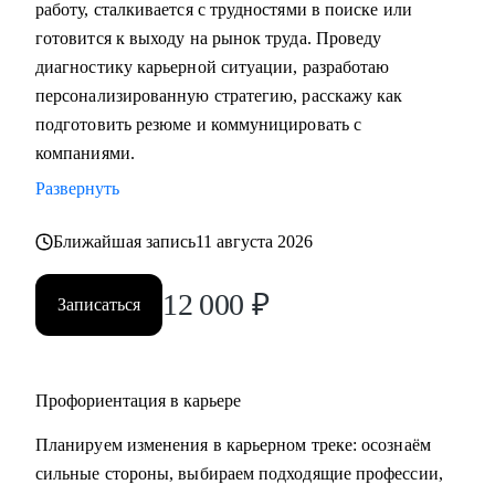
работу, сталкивается с трудностями в поиске или
• Подготовка к собеседованию (скрининг с HR, финальное
готовится к выходу на рынок труда. Проведу
с руководителем, опционально - подготовиться к
диагностику карьерной ситуации, разработаю
техническому собеседованию).
персонализированную стратегию, расскажу как
• Зарплатные переговоры (повышение или переговоры на
подготовить резюме и коммуницировать с
собеседовании).
компаниями.
• Прокачка ценности сотрудника на текущем месте (как
Развернуть
сделать так, чтобы руководитель заметил и наконец начал
выделять среди команды, повышать и тд.)
Ближайшая запись
11 августа 2026
Кому могу помочь:
12 000
₽
Записаться
• Студентам бакалавриата/магистратуры/аспирантуры
технических направлений;
• Учащимся на онлайн-курсах для переквалификации (IT,
Digital, Образование);
Профориентация в карьере
• Junior/Middle/Senior-специалистам;
Планируем изменения в карьерном треке: осознаём
• Middle и C-level менеджерам.
сильные стороны, выбираем подходящие профессии,