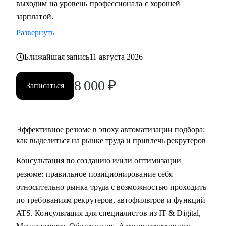
выходим на уровень профессионала с хорошей
• Основные направления:
зарплатой.
- IT (разработка, тестирование, администрирование,
Развернуть
информационная безопасность),
- DataScience и аналитика, Машинное обучение и
Ближайшая запись
11 августа 2026
Компьютерное зрение,
- Digital (маркетологи, дизайнеры, исследователи,
8 000
₽
Записаться
редакторы, smm)
- Education Tech (Педагогические дизайнеры, методологи)
- Managment (Project, Product, Operations, Middle & C-level)
Эффективное резюме в эпоху автоматизации подбора:
Про мой опыт:
как выделиться на рынке труда и привлечь рекрутеров
• Преодолела свой личный стеклянный потолок и стала
Консультация по созданию и/или оптимизации
Операционным директором после годового перерыва от
резюме: правильное позиционирование себя
full-time занятости.
относительно рынка труда с возможностью проходить
• Трижды проходила переквалификацию, имею высшее
по требованиям рекрутеров, автофильтров и функций
медицинское образование, опыт в сфере информационной
ATS. Консультация для специалистов из IT & Digital,
безопасности (Wallarm), Edtech (Geekbrains, Яндекс