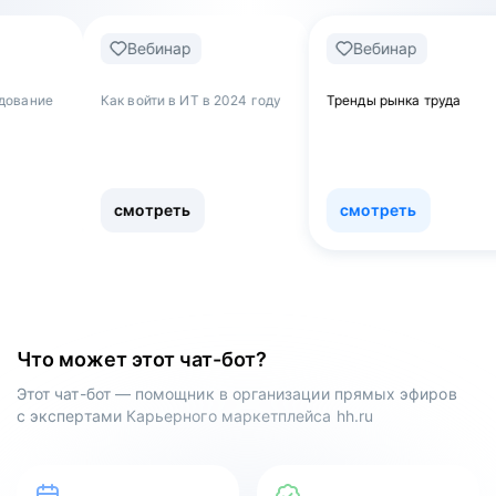
Вебинар
Вебинар
Веб
к войти в ИТ в 2024 году
Тренды рынка труда
Обнулять
как увол
работы и
сферу
смотреть
смотреть
смот
Что может этот чат-бот?
Этот чат-бот — помощник в организации прямых эфиров
с экспертами Карьерного маркетплейса hh.ru