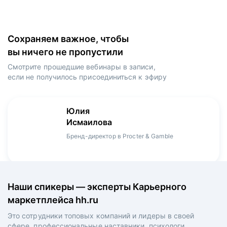
Сохраняем важное, чтобы
вы ничего не пропустили
Смотрите прошедшие вебинары в записи,
если не получилось присоединиться к эфиру
Игорь
Даниил
Юлия
Мария
Денис
Зуриев
Харламов
Исмаилова
Оборина
Мерзлов
Руководитель ИТ-проектов, международный
Head Product Manager в Ozon / ex-Huawei,
Бренд-директор в Procter & Gamble
Менеджер продукта в hh.ru
Креативный директор в XReady Lab, ex-КРОК
аэропорт Шереметьево, ex-Лукойл
Playrix
Наши спикеры — эксперты Карьерного
маркетплейса hh.ru
Это сотрудники топовых компаний и лидеры в своей
сфере, профессиональные наставники, психологи,