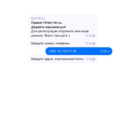
Бот-hh.ru
Привет! Я бот hh.ru.
Давайте знакомиться!
Для регистрации отправьте нам ваши
данные. Всего три шага :)
12:20
Введите номер телефона.
12:20
+935 33 763 01 95
12:20
Введите адрес электронной почты
12:20
alesya-pochta@ya.ru.
12:20
Введите ваше имя
12:20