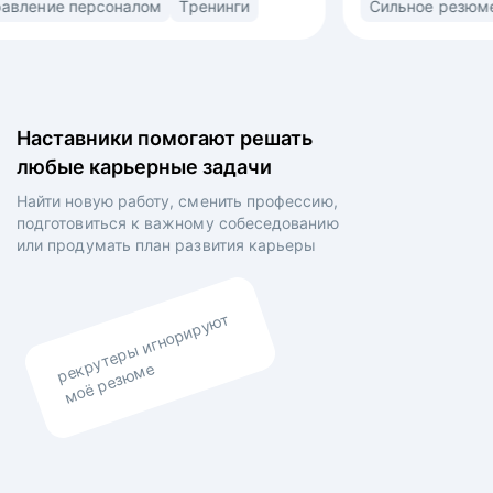
рт
Управление персоналом
Тренинги
ьная
(market/product fit) в найме. Знаю ожидания
рекрутеров, нанимающих менеджеров
овленных
и владельцев компаний. • Выстраиваю
сторителлинг в резюме и самопрезентации для
 на рынок
раскрытия вашей профессиональной личности •
Наставники помогают решать
й •
Выравниваю ваши личные цели и планы
любые карьерные задачи
боты,
работодателя.
ыявления
Найти новую работу, сменить профессию,
роения
подготовиться к важному собеседованию
о итогам
или продумать план
развития карьеры
казчиков
рекрутеры игнорируют
моё резюме