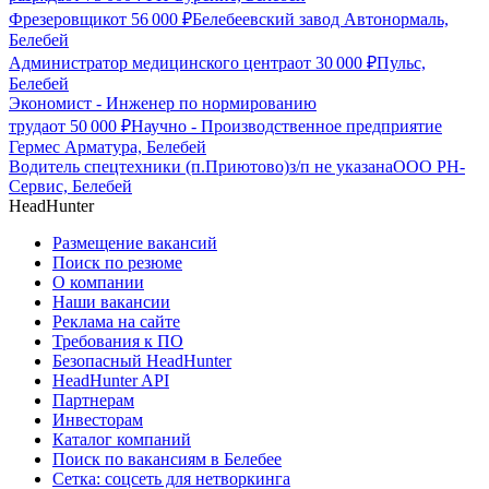
Фрезеровщик
от
56 000
₽
Белебеевский завод Автонормаль,
Белебей
Администратор медицинского центра
от
30 000
₽
Пульс,
Белебей
Экономист - Инженер по нормированию
труда
от
50 000
₽
Научно - Производственное предприятие
Гермес Арматура, Белебей
Водитель спецтехники (п.Приютово)
з/п не указана
ООО РН-
Сервис, Белебей
HeadHunter
Размещение вакансий
Поиск по резюме
О компании
Наши вакансии
Реклама на сайте
Требования к ПО
Безопасный HeadHunter
HeadHunter API
Партнерам
Инвесторам
Каталог компаний
Поиск по вакансиям в Белебее
Сетка: соцсеть для нетворкинга