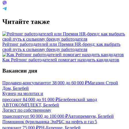
Читайте также
Рейтинг работодателей или Премия HR-бренд: как выбрать
свой путь к сильному бренду работодателя
Как Рейтинг работодателей помогает находить кандидатов
Вакансии дня
Продавец-консультант
от
38 000
до
60 000
₽
Магазин Строй
Дом, Белебей
Кузнец на молотах и
прессах
от
84 000
до
91 000
₽
Белебеевский завод
АВТОКОМПЛЕКТ, Белебей
Логист по собственному
транспорту
от
90 000
до
100 000
₽
Автопремиум, Белебей
Помощник бурильщика ЭиРБС на нефть и газ 5
разряда
от
75 000
₽
РН-Бурение, Белебей