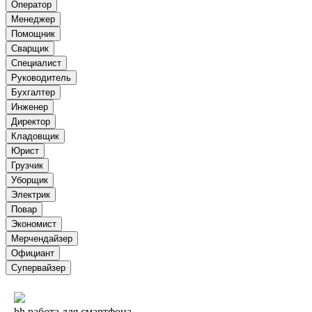
Оператор
Менеджер
Помощник
Сварщик
Специалист
Руководитель
Бухгалтер
Инженер
Директор
Кладовщик
Юрист
Грузчик
Уборщик
Электрик
Повар
Экономист
Мерчендайзер
Официант
Супервайзер
hh работа для смартфона